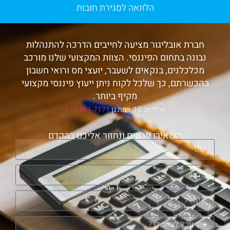
הלוואה לסגירת חובות
חברת אובליגור מציעה לחייבים הדרכה להתנהלות
נבונה בתחום הפיננסי. הצוות המקצועי שלנו מורכב
מכלכלנים, בנקאים לשעבר, יועצי מס ורואי חשבון
בהכשרתם, כך שלכל לקוח ניתן ייעוץ פיננסי מקצועי
מקיף ביותר.
אהליאב 10, רמת גן
073-801-7171
השאירו פרטים ונחזור אליכם בהקדם